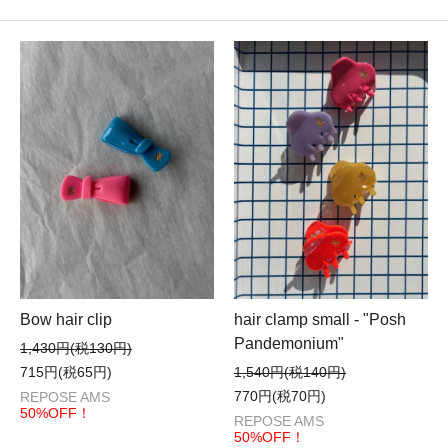
Bow hair clip
hair clamp small - "Posh
Pandemonium"
1,430円(税130円)
715円(税65円)
1,540円(税140円)
770円(税70円)
REPOSE AMS
50%OFF！
REPOSE AMS
50%OFF！