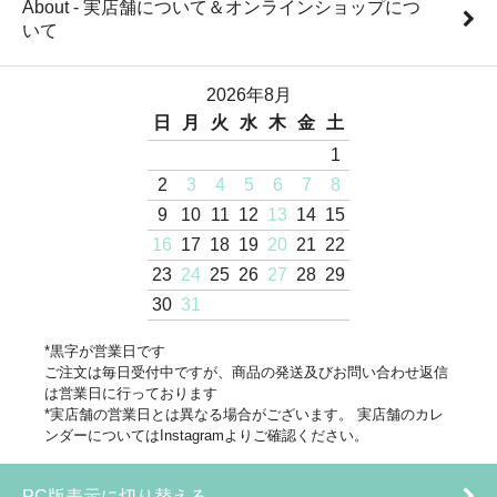
About - 実店舗について＆オンラインショップにつ
いて
2026年8月
日
月
火
水
木
金
土
1
2
3
4
5
6
7
8
9
10
11
12
13
14
15
16
17
18
19
20
21
22
23
24
25
26
27
28
29
30
31
*黒字が営業日です
ご注文は毎日受付中ですが、商品の発送及びお問い合わせ返信
は営業日に行っております
*実店舗の営業日とは異なる場合がございます。 実店舗のカレ
ンダーについてはInstagramよりご確認ください。
PC版表示に切り替える