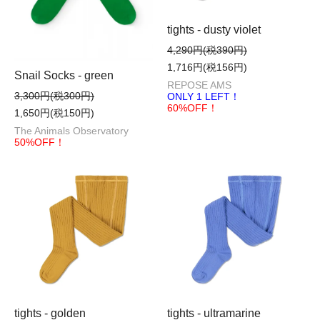
tights - dusty violet
4,290円(税390円)
1,716円(税156円)
Snail Socks - green
REPOSE AMS
3,300円(税300円)
ONLY 1 LEFT！
60%OFF！
1,650円(税150円)
The Animals Observatory
50%OFF！
tights - golden
tights - ultramarine