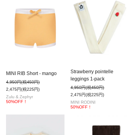
Strawberry pointelle
MINI RIB Short - mango
leggings 1-pack
4,950円(税450円)
4,950円(税450円)
2,475円(税225円)
2,475円(税225円)
Zulu & Zephyr
50%OFF！
MINI RODINI
50%OFF！