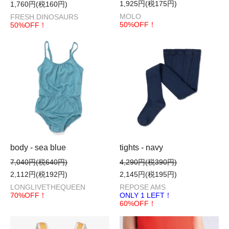
1,925円(税175円)
1,760円(税160円)
MOLO
FRESH DINOSAURS
50%OFF！
50%OFF！
body - sea blue
tights - navy
7,040円(税640円)
4,290円(税390円)
2,112円(税192円)
2,145円(税195円)
LONGLIVETHEQUEEN
REPOSE AMS
70%OFF！
ONLY 1 LEFT！
60%OFF！