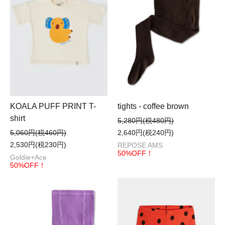
KOALA PUFF PRINT T-
tights - coffee brown
shirt
5,280円(税480円)
5,060円(税460円)
2,640円(税240円)
2,530円(税230円)
REPOSE AMS
50%OFF！
Goldie+Ace
50%OFF！