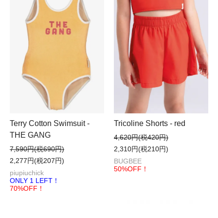
Terry Cotton Swimsuit -
Tricoline Shorts - red
THE GANG
4,620円(税420円)
7,590円(税690円)
2,310円(税210円)
2,277円(税207円)
BUGBEE
50%OFF！
piupiuchick
ONLY 1 LEFT！
70%OFF！