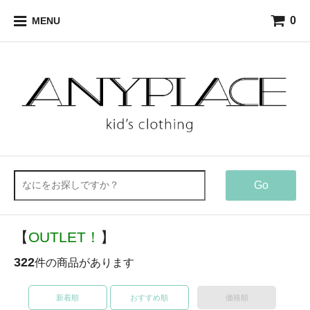
0
MENU
Go
【
OUTLET！
】
322
件の商品があります
新着順
おすすめ順
価格順