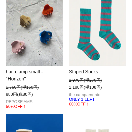
hair clamp small -
Striped Socks
"Horizon"
2,970円(税270円)
1,760円(税160円)
1,188円(税108円)
880円(税80円)
the campamento
ONLY 1 LEFT！
REPOSE AMS
60%OFF！
50%OFF！