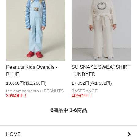
SU SNAKE SWEATSHIRT
Peanuts Kids Overalls -
- UNDYED
BLUE
17,952円(税1,632円)
13,860円(税1,260円)
BASERANGE
the campamento × PEANUTS
40%OFF！
30%OFF！
6
1
6
商品中
-
商品
HOME