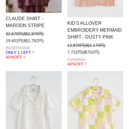
CLAUDE SHIRT -
KID'S ALLOVER
MAROON STRIPE
EMBROIDERY MERMAID
32,670円(税2,970円)
SHIRT - DUSTY PINK
19,602円(税1,782円)
12,870円(税1,170円)
BASERANGE
7,722円(税702円)
ONLY 1 LEFT！
40%OFF！
Fish&Kids
40%OFF！