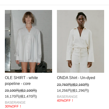
OLE SHIRT - white
ONDA Shirt - Un-dyed
popeline - core
23,760円(税2,160円)
23,100円(税2,100円)
14,256円(税1,296円)
16,170円(税1,470円)
BASERANGE
40%OFF！
BASERANGE
30%OFF！