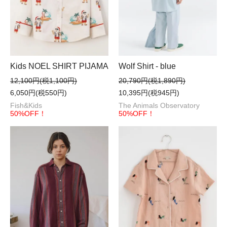
Kids NOEL SHIRT PIJAMA
Wolf Shirt - blue
12,100円(税1,100円)
20,790円(税1,890円)
6,050円(税550円)
10,395円(税945円)
Fish&Kids
The Animals Observatory
50%OFF！
50%OFF！