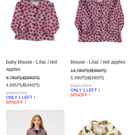
blouse - Lilac / red apples
baby blouse - Lilac / red
apples
10,780円(税980円)
5,390円(税490円)
9,790円(税890円)
4,895円(税445円)
piupiuchick
ONLY 1 LEFT！
piupiuchick
50%OFF！
ONLY 1 LEFT！
50%OFF！