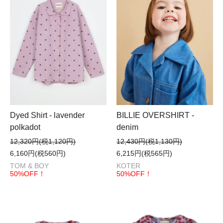
Dyed Shirt - lavender
BILLIE OVERSHIRT -
polkadot
denim
12,320円(税1,120円)
12,430円(税1,130円)
6,160円(税560円)
6,215円(税565円)
TOM & BOY
KOTER
50%OFF！
50%OFF！