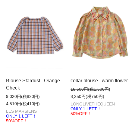
collar blouse - warm flower
Blouse Stardust - Orange
Check
16,500円(税1,500円)
8,250円(税750円)
9,020円(税820円)
4,510円(税410円)
LONGLIVETHEQUEEN
ONLY 1 LEFT！
LES MARSIENS
50%OFF！
ONLY 1 LEFT！
50%OFF！