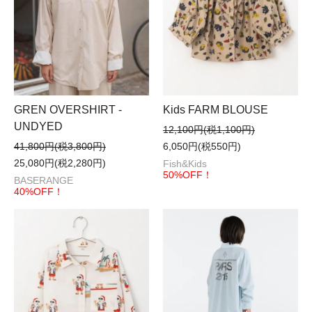
GREN OVERSHIRT -
Kids FARM BLOUSE
UNDYED
12,100円(税1,100円)
41,800円(税3,800円)
6,050円(税550円)
25,080円(税2,280円)
Fish&Kids
50%OFF！
BASERANGE
40%OFF！