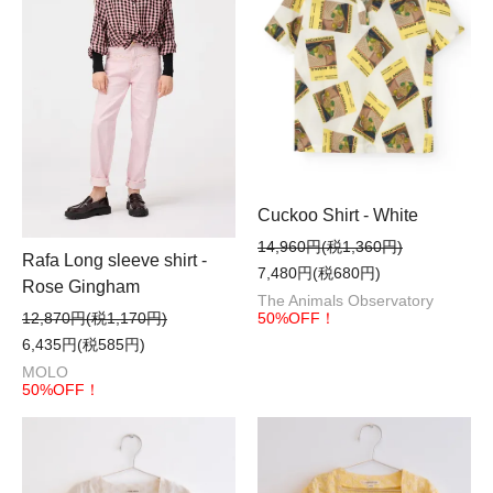
Cuckoo Shirt - White
14,960円(税1,360円)
Rafa Long sleeve shirt -
7,480円(税680円)
Rose Gingham
The Animals Observatory
50%OFF！
12,870円(税1,170円)
6,435円(税585円)
MOLO
50%OFF！