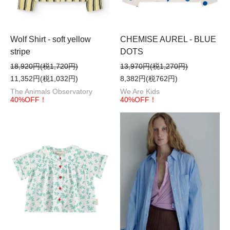
CHEMISE AUREL - BLUE
Wolf Shirt - soft yellow
DOTS
stripe
13,970円(税1,270円)
18,920円(税1,720円)
8,382円(税762円)
11,352円(税1,032円)
We Are Kids
The Animals Observatory
40%OFF！
40%OFF！