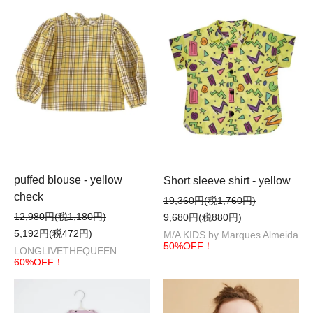
puffed blouse - yellow
Short sleeve shirt - yellow
check
19,360円(税1,760円)
12,980円(税1,180円)
9,680円(税880円)
5,192円(税472円)
M/A KIDS by Marques Almeida
50%OFF！
LONGLIVETHEQUEEN
60%OFF！