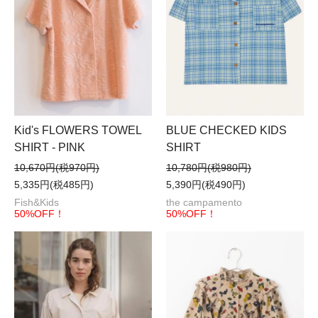
Kid's FLOWERS TOWEL
BLUE CHECKED KIDS
SHIRT - PINK
SHIRT
10,670円(税970円)
10,780円(税980円)
5,335円(税485円)
5,390円(税490円)
Fish&Kids
the campamento
50%OFF！
50%OFF！