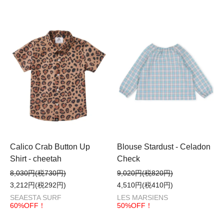
Calico Crab Button Up
Blouse Stardust - Celadon
Shirt - cheetah
Check
8,030円(税730円)
9,020円(税820円)
3,212円(税292円)
4,510円(税410円)
SEAESTA SURF
LES MARSIENS
60%OFF！
50%OFF！