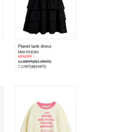
Planet tank dress
MINI RODINI
40%OFF！
11,880円(税1,080円)
7,128円(税648円)