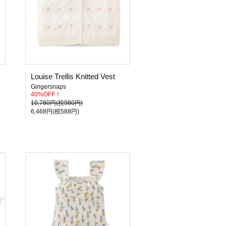
Louise Trellis Knitted Vest
Gingersnaps
40%OFF！
10,780円(税980円)
6,468円(税588円)