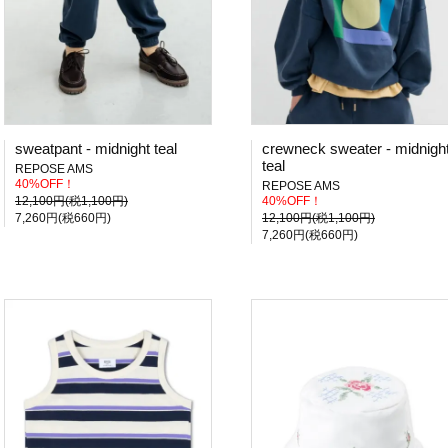
sweatpant - midnight teal
crewneck sweater - midnigh
teal
REPOSE AMS
40%OFF！
REPOSE AMS
12,100円(税1,100円)
40%OFF！
7,260円(税660円)
12,100円(税1,100円)
7,260円(税660円)