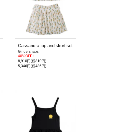
Cassandra top and skort set
Gingersnaps
40%OFF！
8,910円(税810円)
5,346円(税486円)