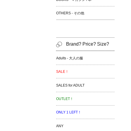
OTHERS - その他
Brand? Price? Size?
Adults - 大人の服
SALE！
SALES for ADULT
OUTLET！
ONLY 1 LEFT！
ANY