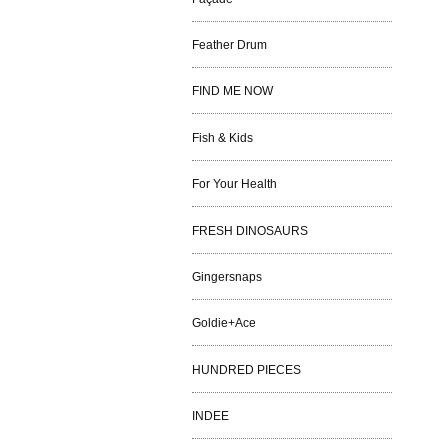
Feather Drum
FIND ME NOW
Fish & Kids
For Your Health
FRESH DINOSAURS
Gingersnaps
Goldie+Ace
HUNDRED PIECES
INDEE