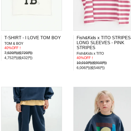
T-SHIRT - I LOVE TOM BOY
Fish&Kids x TITO STRIPES
LONG SLEEVES - PINK
TOM & BOY
STRIPES
40%OFF！
7,920円(税720円)
Fish&Kids x TITO
4,752円(税432円)
40%OFF！
10,010円(税910円)
6,006円(税546円)