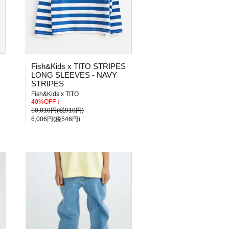
Fish&Kids x TITO STRIPES
LONG SLEEVES - NAVY
STRIPES
Fish&Kids x TITO
40%OFF！
10,010円(税910円)
6,006円(税546円)