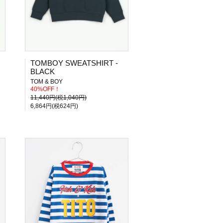
TOMBOY SWEATSHIRT -
BLACK
TOM & BOY
40%OFF！
11,440円(税1,040円)
6,864円(税624円)