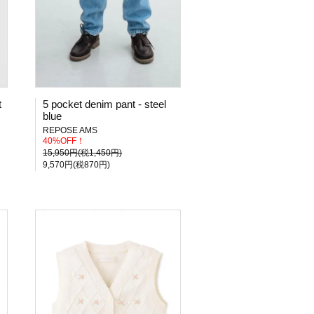
t
5 pocket denim pant - steel
blue
REPOSE AMS
40%OFF！
15,950円(税1,450円)
9,570円(税870円)