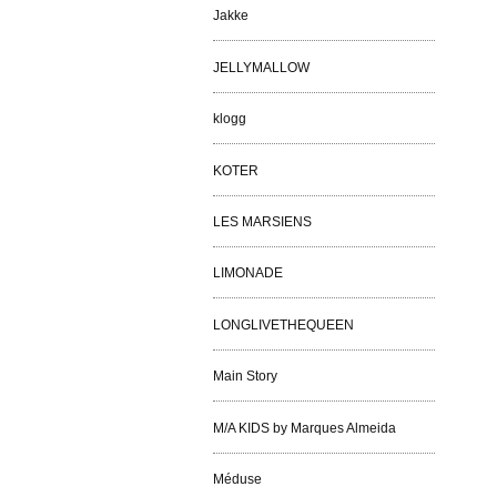
Jakke
JELLYMALLOW
klogg
KOTER
LES MARSIENS
LIMONADE
LONGLIVETHEQUEEN
Main Story
M/A KIDS by Marques Almeida
Méduse