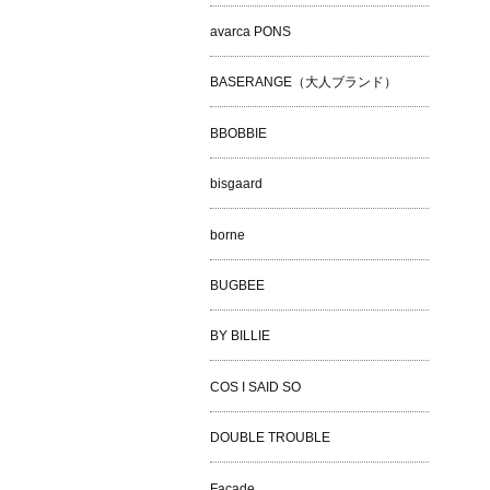
avarca PONS
BASERANGE（大人ブランド）
BBOBBIE
bisgaard
borne
BUGBEE
BY BILLIE
COS I SAID SO
DOUBLE TROUBLE
Façade