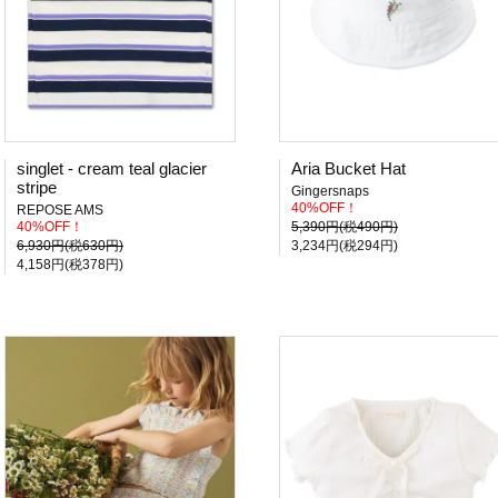
singlet - cream teal glacier
Aria Bucket Hat
stripe
Gingersnaps
40%OFF！
REPOSE AMS
40%OFF！
5,390円(税490円)
6,930円(税630円)
3,234円(税294円)
4,158円(税378円)