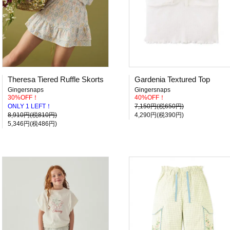
Theresa Tiered Ruffle Skorts
Gardenia Textured Top
Gingersnaps
Gingersnaps
30%OFF！
40%OFF！
ONLY 1 LEFT！
7,150円(税650円)
8,910円(税810円)
4,290円(税390円)
5,346円(税486円)