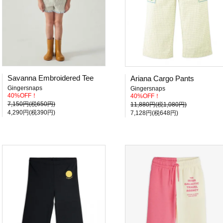
Savanna Embroidered Tee
Ariana Cargo Pants
Gingersnaps
Gingersnaps
40%OFF！
40%OFF！
7,150円(税650円)
11,880円(税1,080円)
4,290円(税390円)
7,128円(税648円)