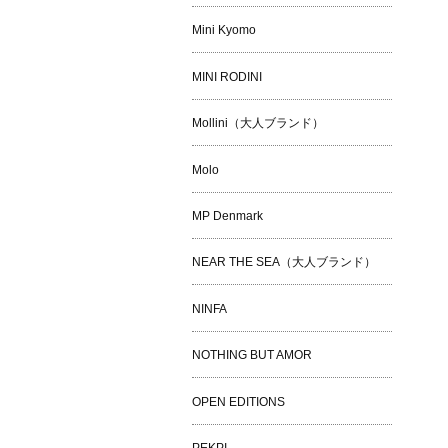
Mini Kyomo
MINI RODINI
Mollini（大人ブランド）
Molo
MP Denmark
NEAR THE SEA（大人ブランド）
NINFA
NOTHING BUT AMOR
OPEN EDITIONS
PEKPI