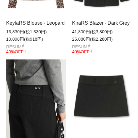
KeylaRS Blouse - Leopard
KiraRS Blazer - Dark Grey
16,830円(税1,530円)
41,800円(税3,800円)
10,098円(税918円)
25,080円(税2,280円)
RÉSUMÉ
RÉSUMÉ
40%OFF！
40%OFF！