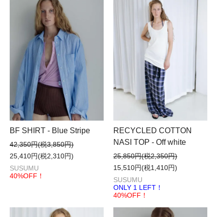
BF SHIRT - Blue Stripe
RECYCLED COTTON
NASI TOP - Off white
42,350円(税3,850円)
25,410円(税2,310円)
25,850円(税2,350円)
15,510円(税1,410円)
SUSUMU
40%OFF！
SUSUMU
ONLY 1 LEFT！
40%OFF！