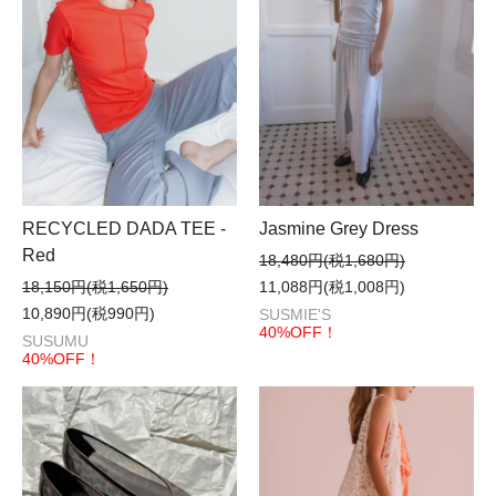
RECYCLED DADA TEE -
Jasmine Grey Dress
Red
18,480円(税1,680円)
18,150円(税1,650円)
11,088円(税1,008円)
10,890円(税990円)
SUSMIE'S
40%OFF！
SUSUMU
40%OFF！