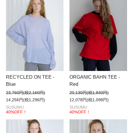
RECYCLED ON TEE -
ORGANIC BAHN TEE -
Blue
Red
23,760円(税2,160円)
20,130円(税1,830円)
14,256円(税1,296円)
12,078円(税1,098円)
SUSUMU
SUSUMU
40%OFF！
40%OFF！