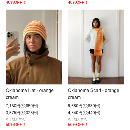
40%OFF！
40%OFF！
Oklahoma Hat - orange
Oklahoma Scarf - orange
cream
cream
7,150円(税650円)
9,680円(税880円)
3,575円(税325円)
4,840円(税440円)
SUSMIE'S
SUSMIE'S
50%OFF！
50%OFF！