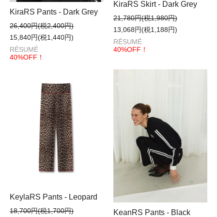
KiraRS Skirt - Dark Grey
KiraRS Pants - Dark Grey
21,780円(税1,980円)
26,400円(税2,400円)
13,068円(税1,188円)
15,840円(税1,440円)
RÉSUMÉ
40%OFF！
RÉSUMÉ
40%OFF！
KeylaRS Pants - Leopard
18,700円(税1,700円)
KeanRS Pants - Black