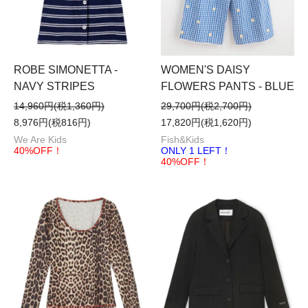
ROBE SIMONETTA -
WOMEN'S DAISY
NAVY STRIPES
FLOWERS PANTS - BLUE
14,960円(税1,360円)
29,700円(税2,700円)
8,976円(税816円)
17,820円(税1,620円)
We Are Kids
Fish&Kids
40%OFF！
ONLY 1 LEFT！
40%OFF！