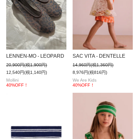
LENNEN-MO - LEOPARD
SAC VITA - DENTELLE
20,900円(税1,900円)
14,960円(税1,360円)
12,540円(税1,140円)
8,976円(税816円)
Mollini
We Are Kids
40%OFF！
40%OFF！