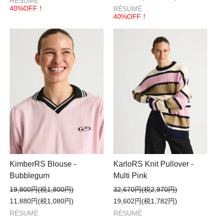
RÉSUMÉ
40%OFF！
RÉSUMÉ
40%OFF！
KimberRS Blouse -
KarloRS Knit Pullover -
Bubblegum
Multi Pink
19,800円(税1,800円)
32,670円(税2,970円)
11,880円(税1,080円)
19,602円(税1,782円)
RÉSUMÉ
RÉSUMÉ