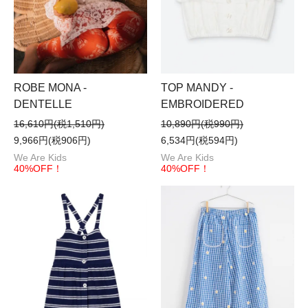
TOP MANDY -
ROBE MONA -
EMBROIDERED
DENTELLE
10,890円(税990円)
16,610円(税1,510円)
6,534円(税594円)
9,966円(税906円)
We Are Kids
We Are Kids
40%OFF！
40%OFF！