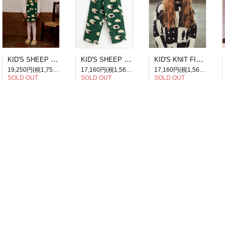
KID'S SHEEP DRESS
KID'S SHEEP PANTS
KID'S KNIT FISH PATCHWORK SWEATER
19,250円(税1,750円)
17,160円(税1,560円)
17,160円(税1,560円)
SOLD OUT
SOLD OUT
SOLD OUT