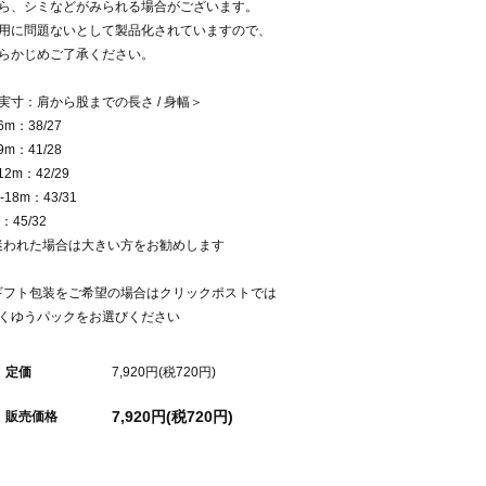
ら、シミなどがみられる場合がございます。
用に問題ないとして製品化されていますので、
らかじめご了承ください。
実寸：肩から股までの長さ / 身幅＞
-6m：38/27
-9m：41/28
-12m：42/29
2-18m：43/31
T：45/32
迷われた場合は大きい方をお勧めします
ギフト包装をご希望の場合はクリックポストでは
くゆうパックをお選びください
定価
7,920円(税720円)
7,920円(税720円)
販売価格