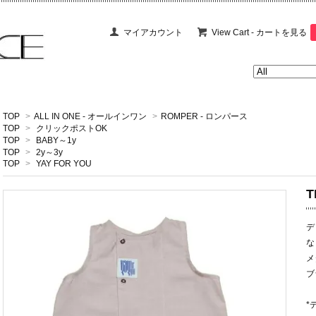
マイアカウント
View Cart - カートを見る
TOP
>
ALL IN ONE - オールインワン
>
ROMPER - ロンパース
TOP
>
クリックポストOK
TOP
>
BABY～1y
TOP
>
2y～3y
TOP
>
YAY FOR YOU
T
デ
な
メ
ブ
*