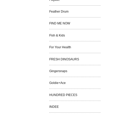
Feather Drum
FIND ME NOW
Fish & Kids
For Your Health
FRESH DINOSAURS
Gingersnaps
Goldie+Ace
HUNDRED PIECES
INDEE