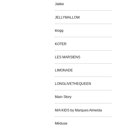
Jakke
JELLYMALLOW
klogg
KOTER
LES MARSIENS
LIMONADE
LONGLIVETHEQUEEN
Main Story
M/A KIDS by Marques Almeida
Méduse