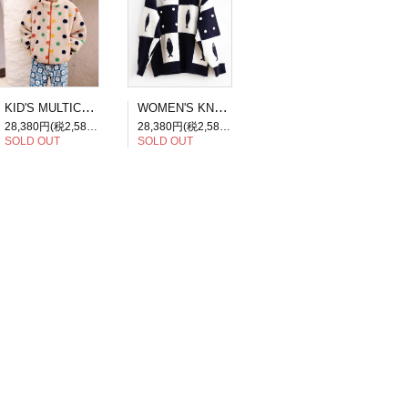
KID'S MULTICOLOR DOTS JACKET
WOMEN'S KNIT FISH PATCHWORK SWEATER
28,380円(税2,580円)
28,380円(税2,580円)
SOLD OUT
SOLD OUT