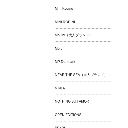
Mini Kyomo
MINI RODINI
Mollini（大人ブランド）
Molo
MP Denmark
NEAR THE SEA（大人ブランド）
NINFA
NOTHING BUT AMOR
OPEN EDITIONS
PEKPI