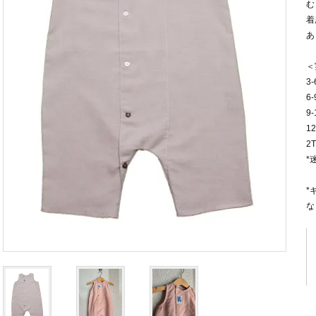
む
着
あ
＜
3
6
9
1
2
*
*
な