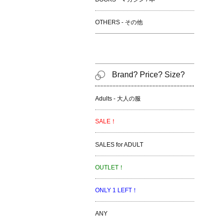
OTHERS - その他
Brand? Price? Size?
Adults - 大人の服
SALE！
SALES for ADULT
OUTLET！
ONLY 1 LEFT！
ANY