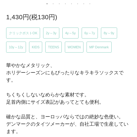
1,430円(税130円)
クリックポストOK
2y～3y
4y～5y
6y～7y
8y～9y
10y～12y
KIDS
TEENS
WOMEN
MP Denmark
華やかなメタリック、
ホリデーシーズンにもぴったりなキラキラソックスで
す。
ちくちくしないなめらかな素材です。
足首内側にサイズ表記があってとても便利。
確かな品質と、ヨーロッパならではの絶妙な色使い。
デンマークのタイツメーカーが、自社工場で生産してい
ます。