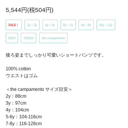
5,544円(税504円)
SALE！
2y～3y
4y～5y
6y～7y
8y～9y
10y～12y
KIDS
TEENS
the campamento
後ろ姿までしっかり可愛いショートパンツです。
100% cotton
ウエストはゴム
＜the campamento サイズ目安＞
2y：88cm
3y：97cm
4y：104cm
5-6y：104-116cm
7-8y：116-128cm