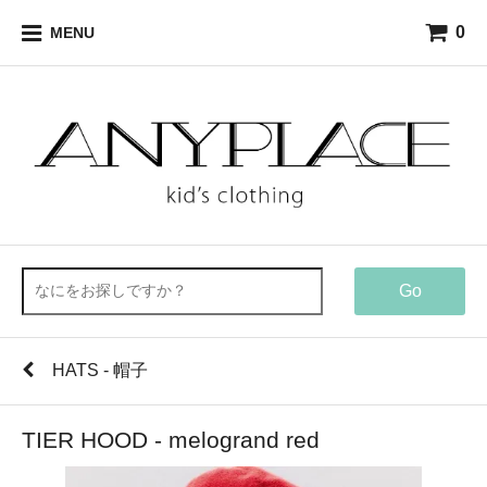
0
MENU
Go
HATS - 帽子
TIER HOOD - melogrand red