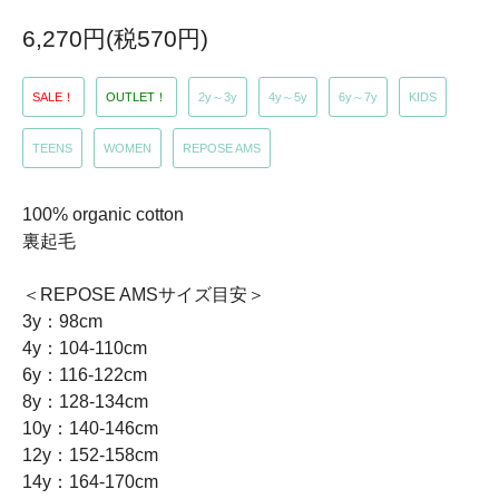
6,270円(税570円)
SALE！
OUTLET！
2y～3y
4y～5y
6y～7y
KIDS
TEENS
WOMEN
REPOSE AMS
100% organic cotton
裏起毛
＜REPOSE AMSサイズ目安＞
3y：98cm
4y：104-110cm
6y：116-122cm
8y：128-134cm
10y：140-146cm
12y：152-158cm
14y：164-170cm