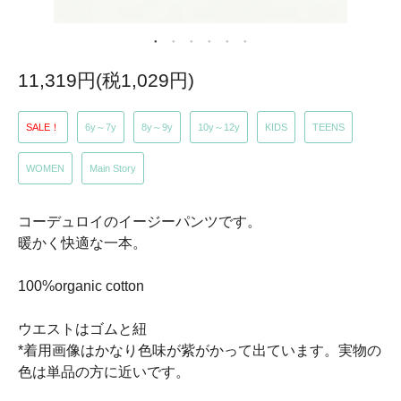
11,319円(税1,029円)
SALE！
6y～7y
8y～9y
10y～12y
KIDS
TEENS
WOMEN
Main Story
コーデュロイのイージーパンツです。
暖かく快適な一本。
100%organic cotton
ウエストはゴムと紐
*着用画像はかなり色味が紫がかって出ています。実物の
色は単品の方に近いです。