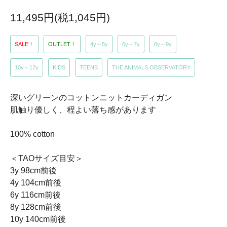
11,495円(税1,045円)
SALE！
OUTLET！
4y～5y
6y～7y
8y～9y
10y～12y
KIDS
TEENS
THE ANIMALS OBSERVATORY
深いグリーンのコットンニットカーディガン
肌触り優しく、程よい落ち感があります
100% cotton
＜TAOサイズ目安＞
3y 98cm前後
4y 104cm前後
6y 116cm前後
8y 128cm前後
10y 140cm前後