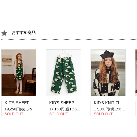
おすすめ商品
KID'S SHEEP DRESS
KID'S SHEEP PANTS
KID'S KNIT FISH PATCHWORK SWEATER
19,250円(税1,750円)
17,160円(税1,560円)
17,160円(税1,560円)
SOLD OUT
SOLD OUT
SOLD OUT