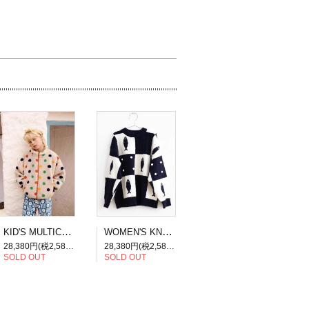
KID'S MULTICOLOR DOTS JACKET
WOMEN'S KNIT FISH PATCHWORK SWEATER
28,380円(税2,580円)
28,380円(税2,580円)
SOLD OUT
SOLD OUT