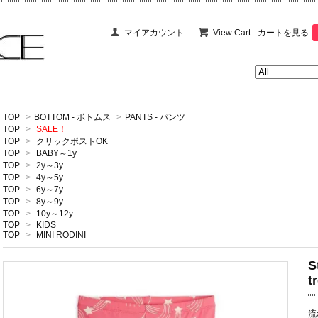
マイアカウント
View Cart - カートを見る
TOP
>
BOTTOM - ボトムス
>
PANTS - パンツ
TOP
>
SALE！
TOP
>
クリックポストOK
TOP
>
BABY～1y
TOP
>
2y～3y
TOP
>
4y～5y
TOP
>
6y～7y
TOP
>
8y～9y
TOP
>
10y～12y
TOP
>
KIDS
TOP
>
MINI RODINI
S
t
流