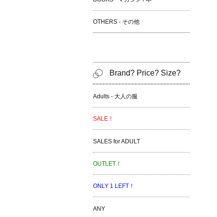
OTHERS - その他
Brand? Price? Size?
Adults - 大人の服
SALE！
SALES for ADULT
OUTLET！
ONLY 1 LEFT！
ANY