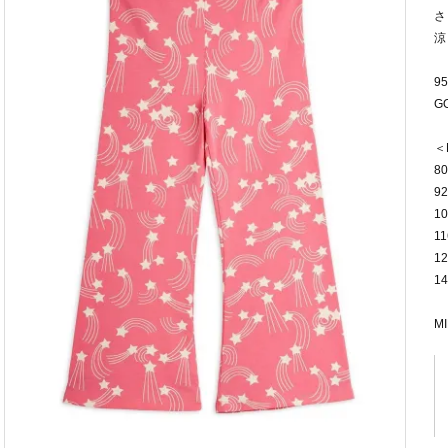
さ
涼
95
GO
＜
8
92
10
11
12
14
MI