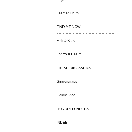
Feather Drum
FIND ME NOW
Fish & Kids
For Your Health
FRESH DINOSAURS
Gingersnaps
Goldie+Ace
HUNDRED PIECES
INDEE