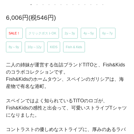
6,006円(税546円)
SALE！
クリックポストOK
2y～3y
4y～5y
6y～7y
8y～9y
10y～12y
KIDS
Fish & Kids
二人の姉妹が運営する缶詰ブランドTITOと、Fish&Kids
のコラボコレクションです。
Fish&Kidsのホームタウン、スペインのガリシアは、海
産物で有名な港町。
スペインではよく知られているTITOのロゴが、
Fish&Kidsの感性と出会って、可愛いストライプTシャツ
になりました。
コントラストの優しめなストライプに、厚みのあるラバ