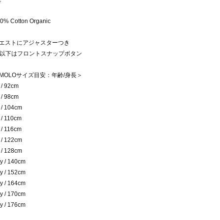
0% Cotton Organic
エストにアジャスターつき
y以下はフロントスナップボタン
MOLOサイズ目安：年齢/身長＞
 / 92cm
 / 98cm
 / 104cm
 / 110cm
 / 116cm
 / 122cm
 / 128cm
y / 140cm
y / 152cm
y / 164cm
y / 170cm
y / 176cm