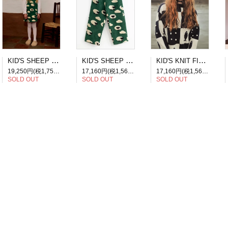
KID'S SHEEP DRESS
KID'S SHEEP PANTS
KID'S KNIT FISH PATCHWORK SWEATER
19,250円(税1,750円)
17,160円(税1,560円)
17,160円(税1,560円)
SOLD OUT
SOLD OUT
SOLD OUT