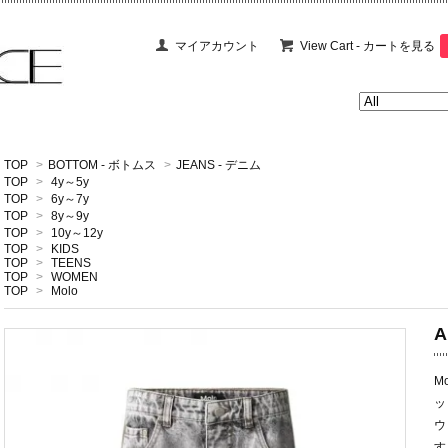
マイアカウント
View Cart - カートを見る
TOP
>
BOTTOM - ボトムス
>
JEANS - デニム
TOP
>
4y～5y
TOP
>
6y～7y
TOP
>
8y～9y
TOP
>
10y～12y
TOP
>
KIDS
TOP
>
TEENS
TOP
>
WOMEN
TOP
>
Molo
A
M
ッ
ウ
す