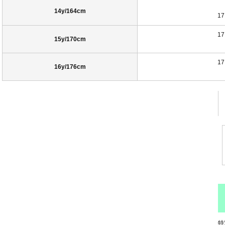
14y/164cm
17
17
15y/170cm
17
16y/176cm
特