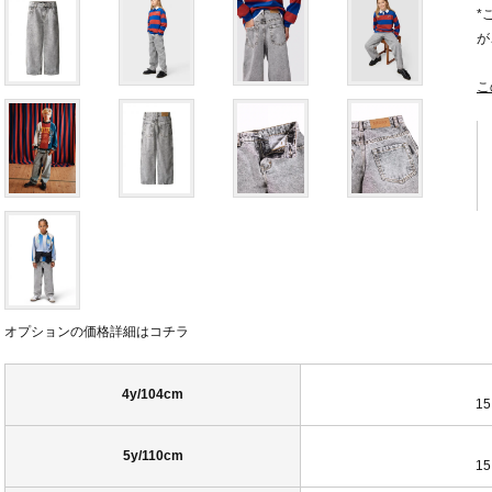
*
が
こ
オプションの価格詳細はコチラ
4y/104cm
15
5y/110cm
15