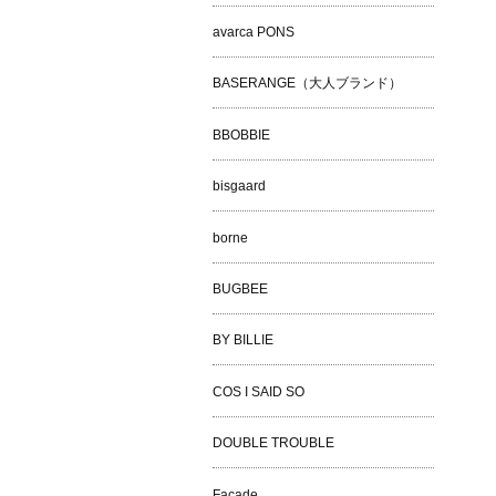
avarca PONS
BASERANGE（大人ブランド）
BBOBBIE
bisgaard
borne
BUGBEE
BY BILLIE
COS I SAID SO
DOUBLE TROUBLE
Façade