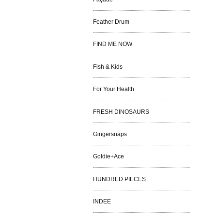
Feather Drum
FIND ME NOW
Fish & Kids
For Your Health
FRESH DINOSAURS
Gingersnaps
Goldie+Ace
HUNDRED PIECES
INDEE