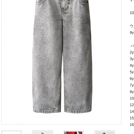
10
ウ
9
＜
2y
3y
4y
5y
6y
7y
8y
10
12
14
15
16