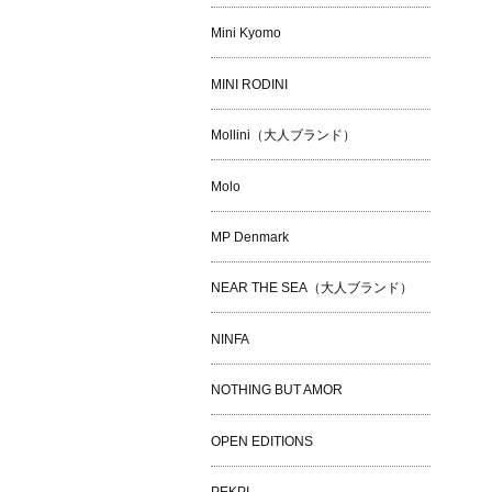
Mini Kyomo
MINI RODINI
Mollini（大人ブランド）
Molo
MP Denmark
NEAR THE SEA（大人ブランド）
NINFA
NOTHING BUT AMOR
OPEN EDITIONS
PEKPI