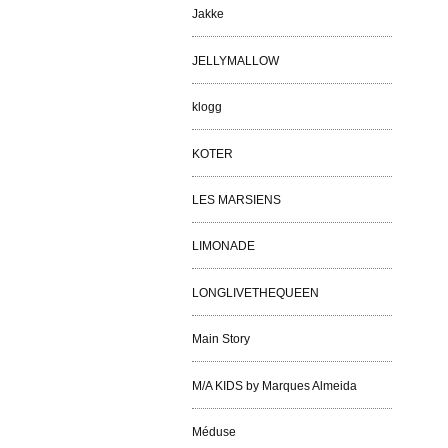
Jakke
JELLYMALLOW
klogg
KOTER
LES MARSIENS
LIMONADE
LONGLIVETHEQUEEN
Main Story
M/A KIDS by Marques Almeida
Méduse