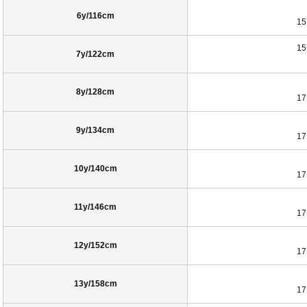
6y/116cm
15
15
7y/122cm
8y/128cm
17
9y/134cm
17
10y/140cm
17
11y/146cm
17
12y/152cm
17
13y/158cm
17