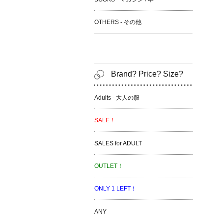
OTHERS - その他
Brand? Price? Size?
Adults - 大人の服
SALE！
SALES for ADULT
OUTLET！
ONLY 1 LEFT！
ANY