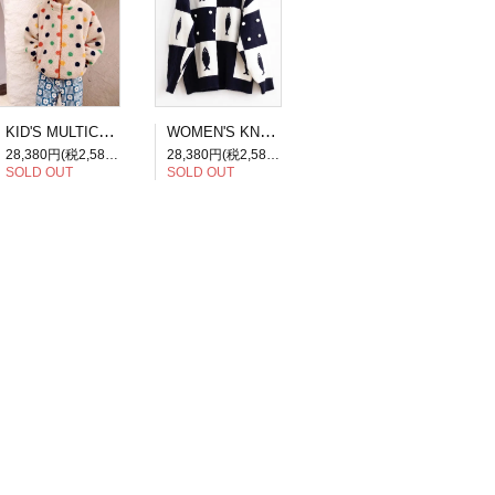
KID'S MULTICOLOR DOTS JACKET
WOMEN'S KNIT FISH PATCHWORK SWEATER
28,380円(税2,580円)
28,380円(税2,580円)
SOLD OUT
SOLD OUT