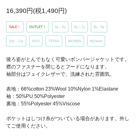
16,390円(税1,490円)
SALE！
OUTLET！
4y～5y
6y～7y
8y～9y
10y～12y
KIDS
TEENS
WOMEN
Wynken
後ろ姿がとんでもなく可愛いボンバージャケットです。
襟のファスナーを閉じるとフードになります。
袖部分はフェイクレザーで、洗練された雰囲気。
表地：66%cotton 23%Wool 10%Nylon 1%Elastane
袖：50%PU 50%Polyester
裏地：55%Polyester 45%Viscose
ポケットはしつけ糸がついている場合があります。外し
てご使用ください。