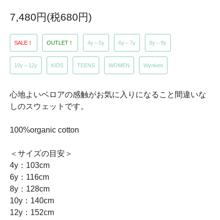
7,480円(税680円)
SALE！
OUTLET！
4y～5y
6y～7y
8y～9y
10y～12y
KIDS
TEENS
WOMEN
Wynken
心地よいベロアの感触がお気に入りになること間違いな
しのスウェットです。
100%organic cotton
＜サイズの目安＞
4y：103cm
6y：116cm
8y：128cm
10y：140cm
12y：152cm