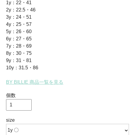
1y：22・41
2y：22.5・46
3y：24・51
4y：25・57
5y：26・60
6y：27・65
7y：28・69
8y：30・75
9y：31・81
10y：31.5・86
BY BILLIE 商品一覧を見る
個数
size