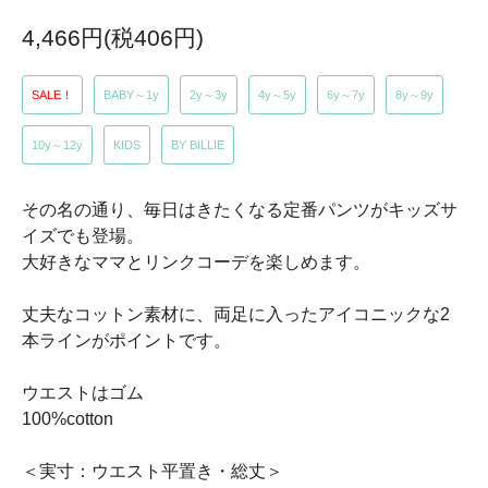
4,466円(税406円)
SALE！
BABY～1y
2y～3y
4y～5y
6y～7y
8y～9y
10y～12y
KIDS
BY BILLIE
その名の通り、毎日はきたくなる定番パンツがキッズサ
イズでも登場。
大好きなママとリンクコーデを楽しめます。
丈夫なコットン素材に、両足に入ったアイコニックな2
本ラインがポイントです。
ウエストはゴム
100%cotton
＜実寸：ウエスト平置き・総丈＞