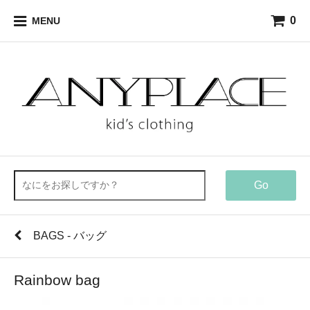
0
MENU
Go
BAGS - バッグ
Rainbow bag