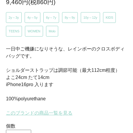
9,460円(税860円)
2y～3y
4y～5y
6y～7y
8y～9y
10y～12y
KIDS
TEENS
WOMEN
Molo
一日中ご機嫌になりそうな、レインボーのクロスボディ
バッグです。
ショルダーストラップは調節可能（最大112cm程度）
よこ24cm たて14cm
iPhone16pro 入ります
100%polyurethane
このブランドの商品一覧を見る
個数