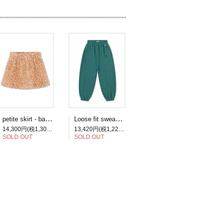
petite skirt - bambi
Loose fit sweatpant - forest scout
14,300円(税1,300円)
13,420円(税1,220円)
SOLD OUT
SOLD OUT