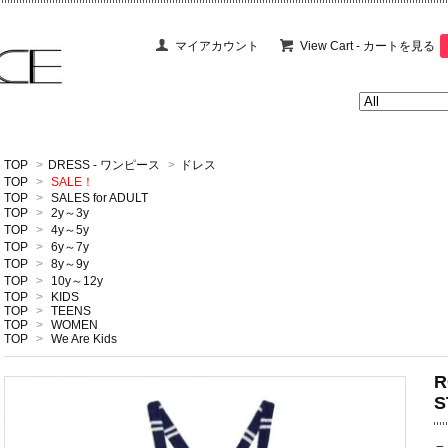
マイアカウント
View Cart - カートを見る
TOP
>
DRESS - ワンピース
>
ドレス
TOP
>
SALE！
TOP
>
SALES for ADULT
TOP
>
2y～3y
TOP
>
4y～5y
TOP
>
6y～7y
TOP
>
8y～9y
TOP
>
10y～12y
TOP
>
KIDS
TOP
>
TEENS
TOP
>
WOMEN
TOP
>
We Are Kids
R
S