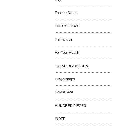
Feather Drum
FIND ME NOW
Fish & Kids
For Your Health
FRESH DINOSAURS
Gingersnaps
Goldie+Ace
HUNDRED PIECES
INDEE