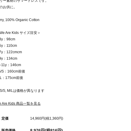
リー素材のサマードレスです。
のお供に。
rry, 100% Organic Cotton
We Are Kids サイズ目安＞
-3y：98cm
-5y：110cm
-7y：122cmcm
-9y：134cm
0-11y：146cm
S/S：160cm前後
/L：175cm前後
XS/S, M/Lは価格が異なります
e Are Kids 商品一覧を見る
定価
14,960円(税1,360円)
8,976円(税816円)
販売価格