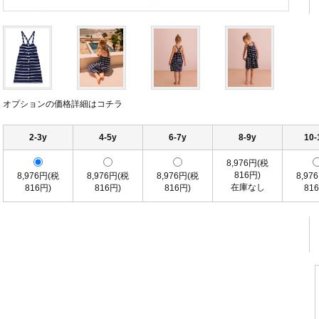
オプションの価格詳細はコチラ
2-3y
4-5y
6-7y
8-9y
10-
8,976円(税
816円)
8,976円(税
8,976円(税
8,976円(税
8,97
在庫なし
816円)
816円)
816円)
81