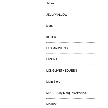
Jakke
JELLYMALLOW
klogg
KOTER
LES MARSIENS
LIMONADE
LONGLIVETHEQUEEN
Main Story
M/A KIDS by Marques Almeida
Méduse