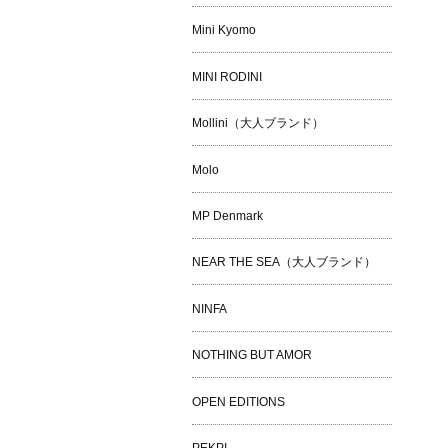
Mini Kyomo
MINI RODINI
Mollini（大人ブランド）
Molo
MP Denmark
NEAR THE SEA（大人ブランド）
NINFA
NOTHING BUT AMOR
OPEN EDITIONS
PEKPI