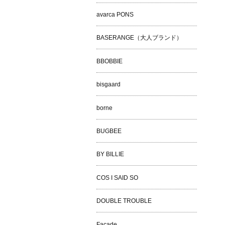
avarca PONS
BASERANGE（大人ブランド）
BBOBBIE
bisgaard
borne
BUGBEE
BY BILLIE
COS I SAID SO
DOUBLE TROUBLE
Façade