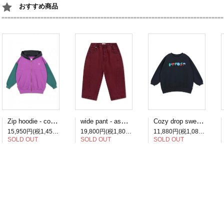
おすすめ商品
Zip hoodie - color block
wide pant - ash plum
Cozy drop sweater - moonless night black
15,950円(税1,450円)
19,800円(税1,800円)
11,880円(税1,080円)
SOLD OUT
SOLD OUT
SOLD OUT