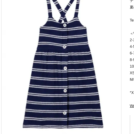
テ
夏
Te
＜
2
4
6
8
1
X
M
*
W