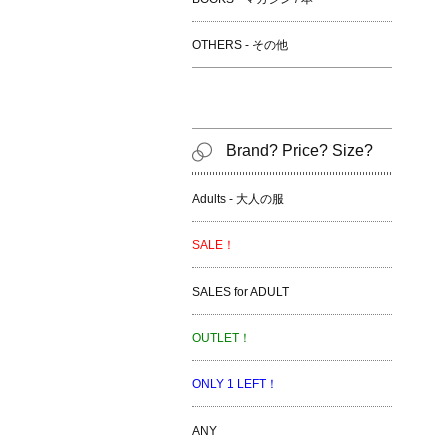
OTHERS - その他
Brand? Price? Size?
Adults - 大人の服
SALE！
SALES for ADULT
OUTLET！
ONLY 1 LEFT！
ANY