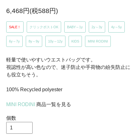
6,468円(税588円)
SALE！
クリックポストOK
BABY～1y
2y～3y
4y～5y
6y～7y
8y～9y
10y～12y
KIDS
MINI RODINI
軽量で使いやすいウエストバッグです。
視認性が高い色なので、迷子防止や手荷物の紛失防止に
も役立ちそう。
100% Recycled polyester
MINI RODINI
商品一覧を見る
個数