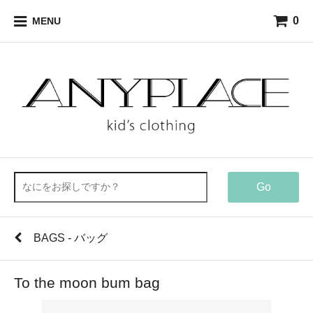
0
MENU
Go
BAGS - バッグ
To the moon bum bag