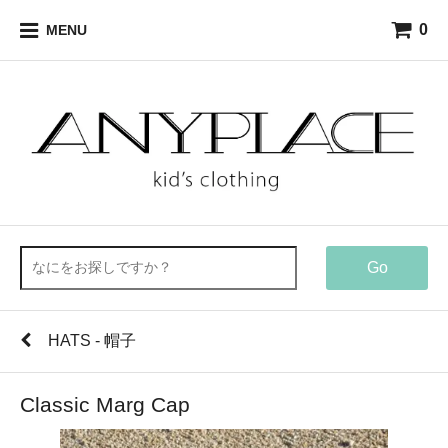
0
MENU
Go
HATS - 帽子
Classic Marg Cap