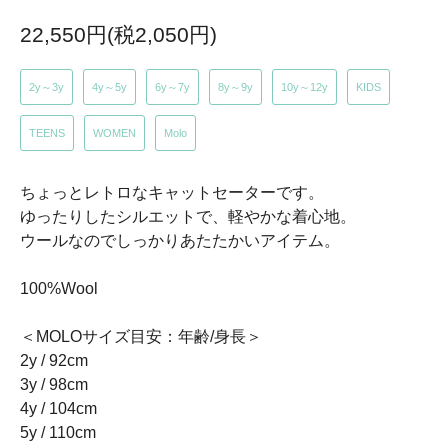
22,550円(税2,050円)
2y～3y
4y～5y
6y～7y
8y～9y
10y～12y
KIDS
TEENS
WOMEN
Molo
ちょっとレトロなキャットセーターです。
ゆったりしたシルエットで、軽やかな着心地。
ウールなのでしっかりあたたかいアイテム。
100%Wool
＜MOLOサイズ目安：年齢/身長＞
2y / 92cm
3y / 98cm
4y / 104cm
5y / 110cm