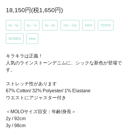
18,150円(税1,650円)
4y～5y
6y～7y
8y～9y
10y～12y
KIDS
TEENS
WOMEN
Molo
キラキラは正義！
人気のラインストーンデニムに、シックな新色が登場で
す。
ストレッチ性があります
67% Cotton/ 32% Polyester/ 1% Elastane
ウエストにアジャスター付き
＜MOLOサイズ目安：年齢/身長＞
2y / 92cm
3y / 98cm